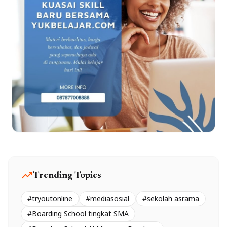
trending_up
Trending Topics
#tryoutonline
#mediasosial
#sekolah asrama
#Boarding School tingkat SMA