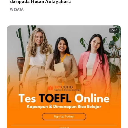
daripada Hutan Aokigahara
WISATA
AD