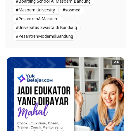
#Boarding School Al Masoem Bandung
#Masoem University
#sosmed
#PesantrenAlMasoem
#Universitas Swasta di Bandung
#PesantrenModerndiBandung
AD