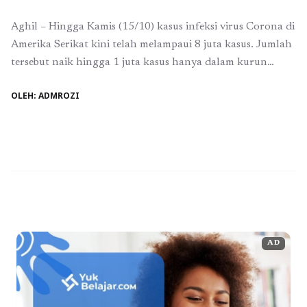
Aghil – Hingga Kamis (15/10) kasus infeksi virus Corona di
Amerika Serikat kini telah melampaui 8 juta kasus. Jumlah
tersebut naik hingga 1 juta kasus hanya dalam kurun
waktu kurang dari sebulan. Dikutip dari laman Reuters,
OLEH: ADMROZI
sejak pandemi dimulai kasus kematian akibat coronda di AS
mencapai lebih dari 217.000 orang. Amerika melaporan
tambahan 60 ribu ...
Baca Selengkapnya
AD