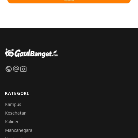
public
alternate_email
photo_camera
KATEGORI
Kampus
Kesehatan
Kuliner
Mancanegara