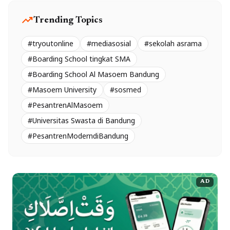
trending_up
Trending Topics
#tryoutonline
#mediasosial
#sekolah asrama
#Boarding School tingkat SMA
#Boarding School Al Masoem Bandung
#Masoem University
#sosmed
#PesantrenAlMasoem
#Universitas Swasta di Bandung
#PesantrenModerndiBandung
AD