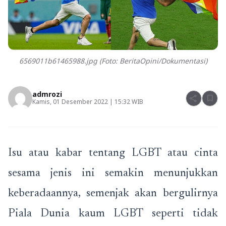
6569011b61465988.jpg (Foto: BeritaOpini/Dokumentasi)
admrozi
share
bookmark
Kamis, 01 Desember 2022 | 15:32 WIB
Isu atau kabar tentang LGBT atau cinta
sesama jenis ini semakin menunjukkan
keberadaannya, semenjak akan bergulirnya
Piala Dunia kaum LGBT seperti tidak