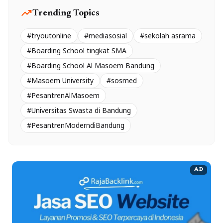
trending_up
Trending Topics
#tryoutonline
#mediasosial
#sekolah asrama
#Boarding School tingkat SMA
#Boarding School Al Masoem Bandung
#Masoem University
#sosmed
#PesantrenAlMasoem
#Universitas Swasta di Bandung
#PesantrenModerndiBandung
AD