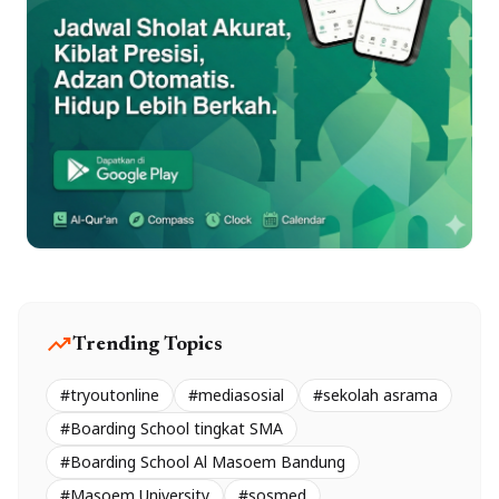
trending_up
Trending Topics
#tryoutonline
#mediasosial
#sekolah asrama
#Boarding School tingkat SMA
#Boarding School Al Masoem Bandung
#Masoem University
#sosmed