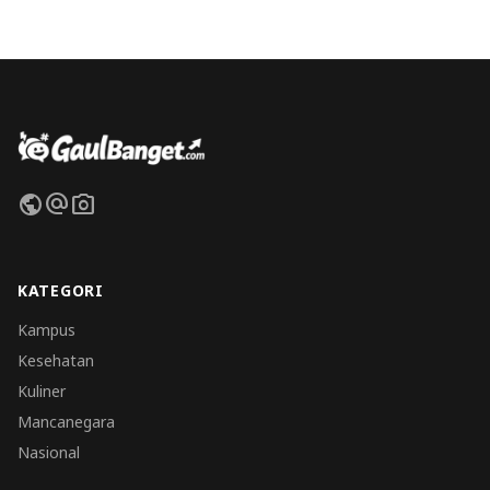
public
alternate_email
photo_camera
KATEGORI
Kampus
Kesehatan
Kuliner
Mancanegara
Nasional