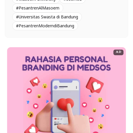
#PesantrenAlMasoem
#Universitas Swasta di Bandung
#PesantrenModerndiBandung
AD