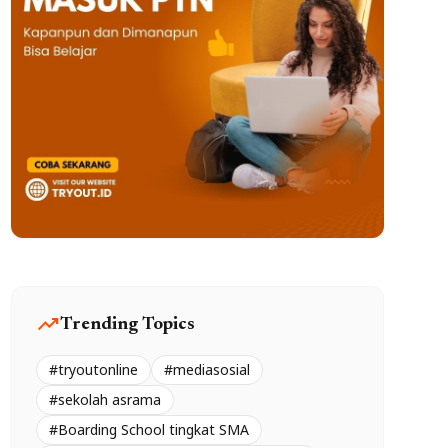
trending_up
Trending Topics
#tryoutonline
#mediasosial
#sekolah asrama
#Boarding School tingkat SMA