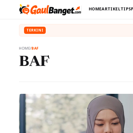
HOME
ARTIKEL
TIPS
TERKINI
HOME
/
BAF
BAF