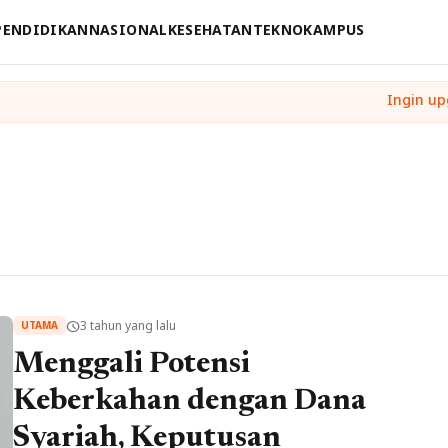
PENDIDIKAN
NASIONAL
KESEHATAN
TEKNO
KAMPUS
3 tahun yang lalu
schedule
UTAMA
Menggali Potensi
Keberkahan dengan Dana
Syariah, Keputusan