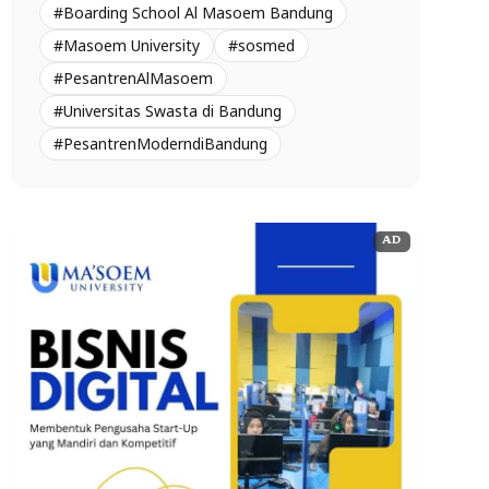
#Boarding School Al Masoem Bandung
#Masoem University
#sosmed
#PesantrenAlMasoem
#Universitas Swasta di Bandung
#PesantrenModerndiBandung
AD