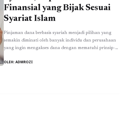
Finansial yang Bijak Sesuai
Syariat Islam
Pinjaman dana berbasis syariah menjadi pilihan yang
semakin diminati oleh banyak individu dan perusahaan
yang ingin mengakses dana dengan mematuhi prinsip-
prinsip keuangan secara Islam. Dalam sistem keuangan
OLEH: ADMROZI
syariah, pinjaman tidak melibatkan unsur bunga atau
riba yang diharamkan. Sebaliknya, transaksi keuangan
didasarkan pada prinsip keadilan, kerjasama, dan
tanggung jawab bersama antara pemberi pinjaman
(lender) dan penerima ...
Baca Selengkapnya