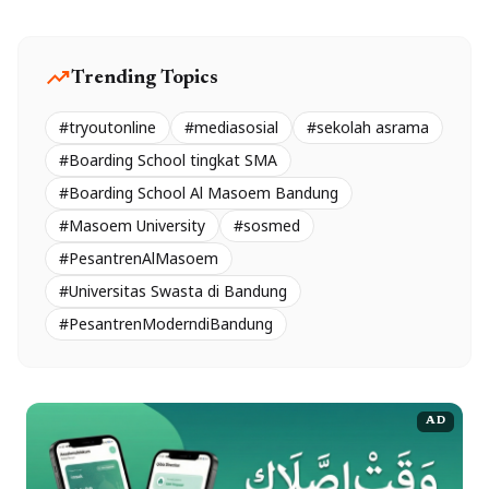
trending_up
Trending Topics
#tryoutonline
#mediasosial
#sekolah asrama
#Boarding School tingkat SMA
#Boarding School Al Masoem Bandung
#Masoem University
#sosmed
#PesantrenAlMasoem
#Universitas Swasta di Bandung
#PesantrenModerndiBandung
AD