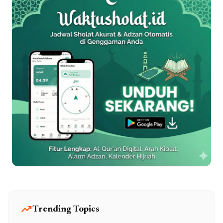
trending_up
Trending Topics