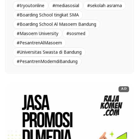
#tryoutonline
#mediasosial
#sekolah asrama
#Boarding School tingkat SMA
#Boarding School Al Masoem Bandung
#Masoem University
#sosmed
#PesantrenAlMasoem
#Universitas Swasta di Bandung
#PesantrenModerndiBandung
AD