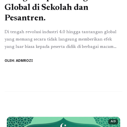
Global di Sekolah dan
Pesantren.
Di tengah revolusi industri 4.0 hingga tantangan global
yang memang secara tidak langsung memberikan efek
yang luar biasa kepada peserta didik di berbagai macam
sekolah, pentingnya pembelajaran bahasa asing dalam
OLEH: ADMROZI
konteks sekolah dan pesantren muncul sebagai tonggak
yang tak terelakkan. Dunia yang semakin terhubung dan
terintegrasi secara global menuntut individu untuk
memiliki keterampilan dan pengetahuan ...
Baca
Selengkapnya
AD