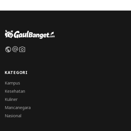
public
alternate_email
photo_camera
KATEGORI
Kampus
Kesehatan
Kuliner
Mancanegara
Nasional