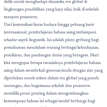
didik untuk menghadapi dinamika era global di
lingkungan pendidikan yang kaya nilai, baik di sekolah
maupun pesantren.
Dari komunikasi lintas budaya hingga peluang karir
internasional, pembelajaran bahasa asing melampaui
sekadar aspek linguistik. Ini adalah pintu gerbang bagi
pemahaman mendalam tentang berbagai kebudayaan,
pemikiran, dan pandangan dunia yang beragam. Mari
kita mengupas betapa esensialnya pembelajaran bahasa
asing dalam membekali generasi muda dengan alat yang
diperlukan untuk sukses dalam era global yang penuh
tantangan, dan bagaimana sekolah dan pesantren
memiliki peran penting dalam mengembangkan
kemampuan bahasa ini sebagai modal berharga bagi