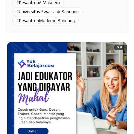
#PesantrenAlMasoem
#Universitas Swasta di Bandung
#PesantrenModerndiBandung
AD