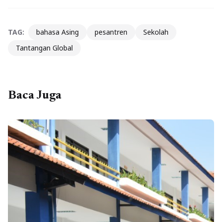
TAG:
bahasa Asing
pesantren
Sekolah
Tantangan Global
Baca Juga