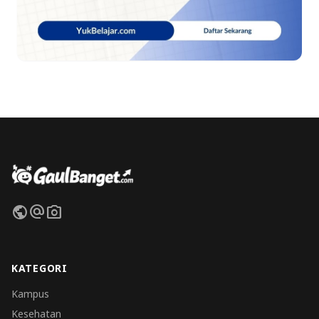
public
alternate_email
photo_camera
KATEGORI
Kampus
Kesehatan