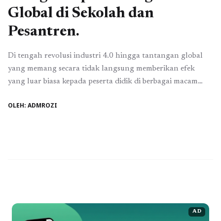
Global di Sekolah dan
Pesantren.
Di tengah revolusi industri 4.0 hingga tantangan global
yang memang secara tidak langsung memberikan efek
yang luar biasa kepada peserta didik di berbagai macam
sekolah, pentingnya pembelajaran bahasa asing dalam
OLEH: ADMROZI
konteks sekolah dan pesantren muncul sebagai tonggak
yang tak terelakkan. Dunia yang semakin terhubung dan
terintegrasi secara global menuntut individu untuk
memiliki keterampilan dan pengetahuan ...
Baca
Selengkapnya
AD