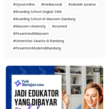
#tryoutonline
#mediasosial
#sekolah asrama
#Boarding School tingkat SMA
#Boarding School Al Masoem Bandung
#Masoem University
#sosmed
#PesantrenAlMasoem
#Universitas Swasta di Bandung
#PesantrenModerndiBandung
AD