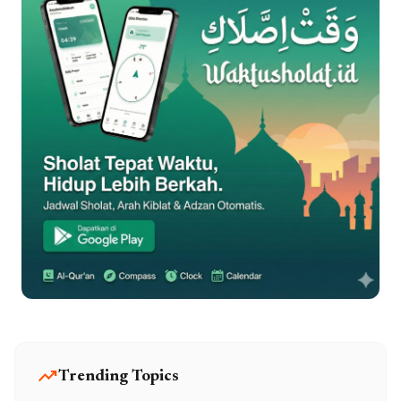
trending_up
Trending Topics