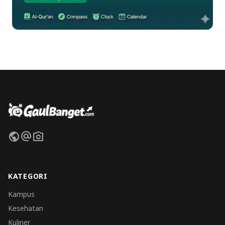
public
alternate_email
photo_camera
KATEGORI
Kampus
Kesehatan
Kuliner