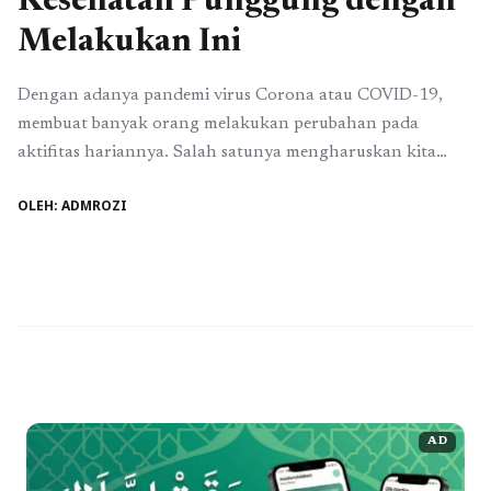
Kesehatan Punggung dengan
Melakukan Ini
Dengan adanya pandemi virus Corona atau COVID-19,
membuat banyak orang melakukan perubahan pada
aktifitas hariannya. Salah satunya mengharuskan kita
untuk belajar dan bekerja dari rumah. Pada masa awal hal
OLEH: ADMROZI
ini dilakukan, mungkin kita merasa nyaman dan senang.
Namun,seiring berjalannya waktu, kita bakal merasa jenuh
dan tubuh terasa semakin lelah. Dengan tak adanya
tempat khusus untuk ...
Baca Selengkapnya
AD