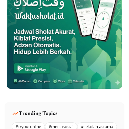
trending_up
Trending Topics
#tryoutonline
#mediasosial
#sekolah asrama