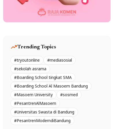
trending_up
Trending Topics
#tryoutonline
#mediasosial
#sekolah asrama
#Boarding School tingkat SMA
#Boarding School Al Masoem Bandung
#Masoem University
#sosmed
#PesantrenAlMasoem
#Universitas Swasta di Bandung
#PesantrenModerndiBandung