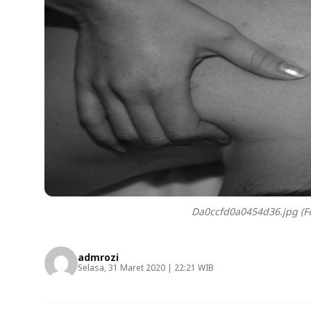
Da0ccfd0a0454d36.jpg (Fo
admrozi
Selasa, 31 Maret 2020 | 22:21 WIB