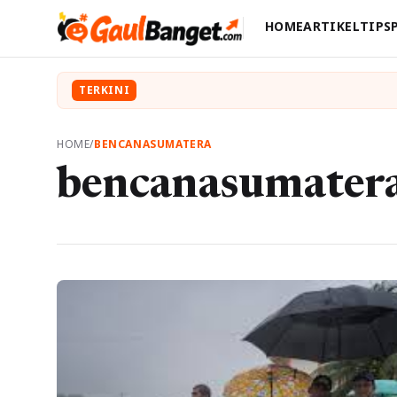
HOME
ARTIKEL
TIPS
TERKINI
HOME
/
BENCANASUMATERA
bencanasumater