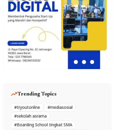
trending_up
Trending Topics
#tryoutonline
#mediasosial
#sekolah asrama
#Boarding School tingkat SMA