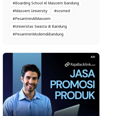
#Boarding School Al Masoem Bandung
#Masoem University
#sosmed
#PesantrenAlMasoem
#Universitas Swasta di Bandung
#PesantrenModerndiBandung
AD