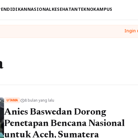
PENDIDIKAN
NASIONAL
KESEHATAN
TEKNO
KAMPUS
a
8 bulan yang lalu
schedule
UTAMA
Anies Baswedan Dorong
Penetapan Bencana Nasional
untuk Aceh, Sumatera