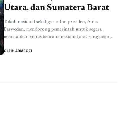
Utara, dan Sumatera Barat
Tokoh nasional sekaligus calon presiden, Anies
Baswedan, mendorong pemerintah untuk segera
menetapkan status bencana nasional atas rangkaian
bencana banjir dan longsor yang melanda Aceh,
OLEH: ADMROZI
Sumatera Utara, dan Sumatera Barat. Seruan tersebut
disampaikan setelah Anies melakukan kunjungan
langsung ke sejumlah wilayah terdampak dalam
beberapa hari terakhir. Dalam keterangannya, Anies
mengungkapkan bahwa ia telah meninjau sejumlah
daerah, ...
Baca Selengkapnya