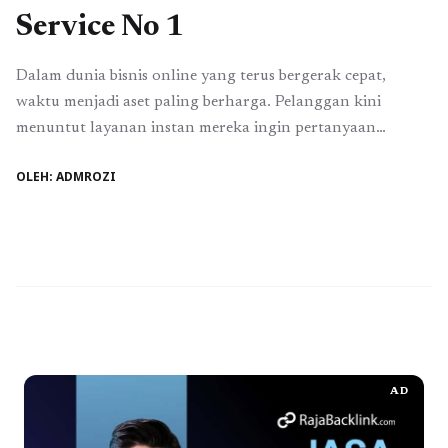
Service No 1
Dalam dunia bisnis online yang terus bergerak cepat,
waktu menjadi aset paling berharga. Pelanggan kini
menuntut layanan instan mereka ingin pertanyaan
dijawab segera, transaksi diselesaikan tanpa menunggu,
OLEH: ADMROZI
dan solusi diberikan kapan pun dibutuhkan, bahkan di
tengah malam. Namun, banyak pelaku UMKM masih
kesulitan memenuhi ekspektasi ini karena keterbatasan
sumber daya manusia dan biaya operasional customer ...
Baca Selengkapnya
AD