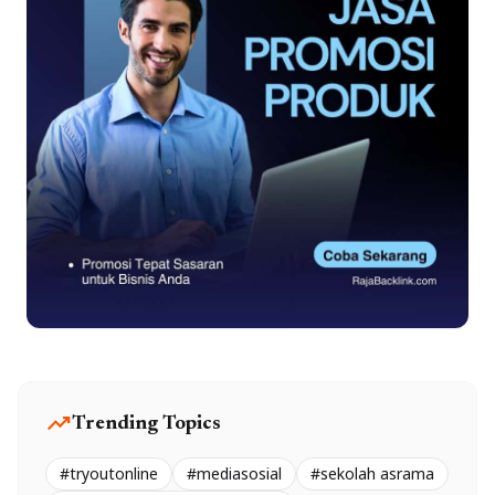
trending_up
Trending Topics
#tryoutonline
#mediasosial
#sekolah asrama