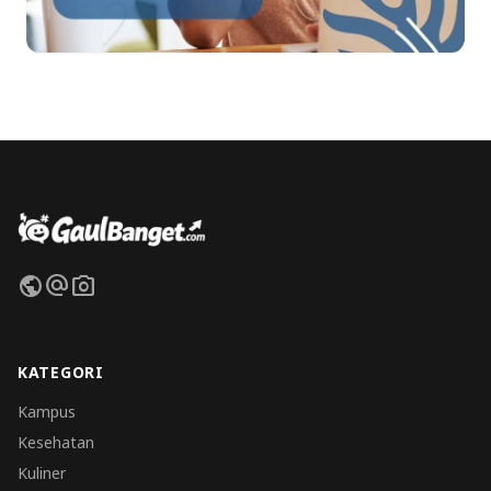
public
alternate_email
photo_camera
KATEGORI
Kampus
Kesehatan
Kuliner