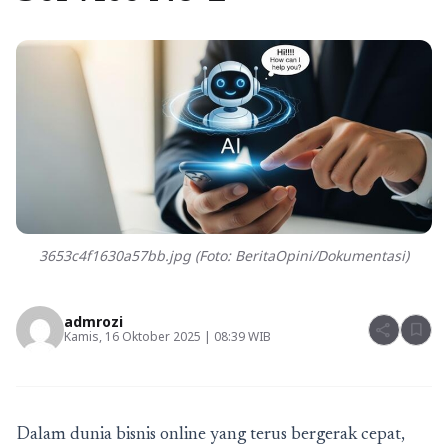
3653c4f1630a57bb.jpg (Foto: BeritaOpini/Dokumentasi)
admrozi
share
bookmark
Kamis, 16 Oktober 2025 | 08:39 WIB
Dalam dunia bisnis online yang terus bergerak cepat,