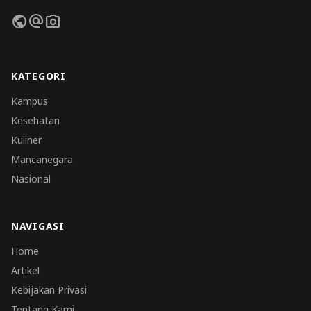
public
alternate_email
photo_camera
KATEGORI
Kampus
Kesehatan
Kuliner
Mancanegara
Nasional
NAVIGASI
Home
Artikel
Kebijakan Privasi
Tentang Kami