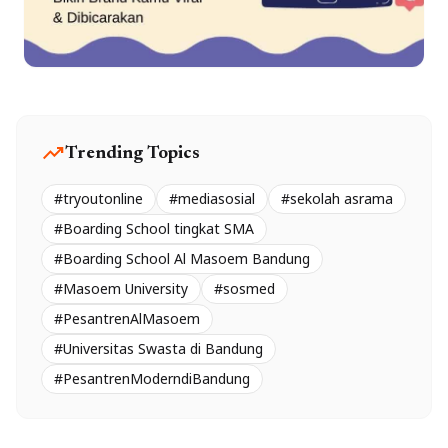
trending_up
Trending Topics
#tryoutonline
#mediasosial
#sekolah asrama
#Boarding School tingkat SMA
#Boarding School Al Masoem Bandung
#Masoem University
#sosmed
#PesantrenAlMasoem
#Universitas Swasta di Bandung
#PesantrenModerndiBandung