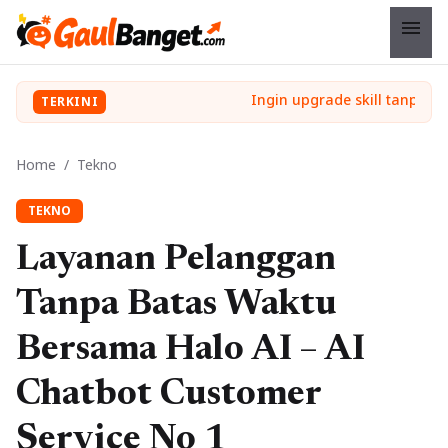
menu
TERKINI
Home
/
Tekno
TEKNO
Layanan Pelanggan
Tanpa Batas Waktu
Bersama Halo AI – AI
Chatbot Customer
Service No 1