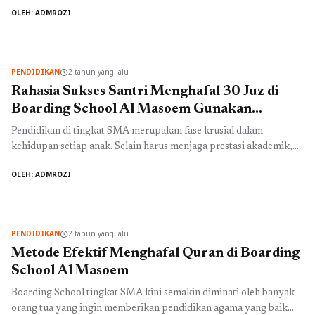
pengembangan spiritualitas dan akademik para siswanya. Salah
OLEH: ADMROZI
satu program unggulan yang ditawarkan oleh sekolah yang
berlokasi di Jalan Terusan Cibaduyut, Bandung ini adalah program
tahfidz Quran. Program tahfidz Quran ini mendidik para santri
agar mampu menghafal Al-Quran dengan baik ...
Baca
PENDIDIKAN
2 tahun yang lalu
schedule
Selengkapnya
Rahasia Sukses Santri Menghafal 30 Juz di
Boarding School Al Masoem Gunakan
keseriusan dan disiplin
Pendidikan di tingkat SMA merupakan fase krusial dalam
kehidupan setiap anak. Selain harus menjaga prestasi akademik,
mereka juga perlu menjaga akhlak dan iman. Hal ini menjadi fokus
OLEH: ADMROZI
utama di Boarding School Al Masoem bandung, sebuah sekolah
asrama di Bandung yang mengusung pendidikan berbasis agama.
Salah satu hal yang menjadi kebanggaan lembaga ini adalah
keberhasilan santri-santrinya ...
Baca Selengkapnya
PENDIDIKAN
2 tahun yang lalu
schedule
Metode Efektif Menghafal Quran di Boarding
School Al Masoem
Boarding School tingkat SMA kini semakin diminati oleh banyak
orang tua yang ingin memberikan pendidikan agama yang baik