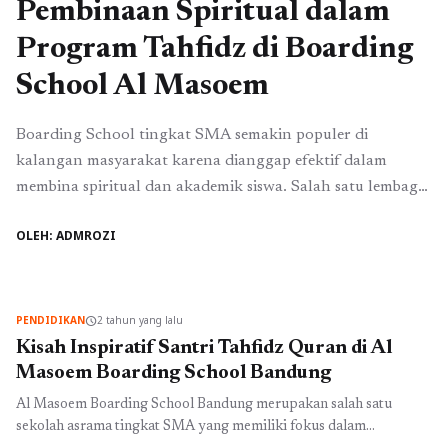
Pembinaan Spiritual dalam
Program Tahfidz di Boarding
School Al Masoem
Boarding School tingkat SMA semakin populer di
kalangan masyarakat karena dianggap efektif dalam
membina spiritual dan akademik siswa. Salah satu lembaga
pendidikan yang menawarkan program tersebut adalah
OLEH: ADMROZI
Boarding School Al Masoem, yang terletak di Kota
Bandung. Sekolah asrama ini memberikan perhatian
khusus terhadap pembinaan spiritual siswa melalui
program tahfidz, yang merupakan pembelajaran dan
PENDIDIKAN
2 tahun yang lalu
schedule
penghafalan Al-Qur'an. ...
Baca Selengkapnya
Kisah Inspiratif Santri Tahfidz Quran di Al
Masoem Boarding School Bandung
Al Masoem Boarding School Bandung merupakan salah satu
sekolah asrama tingkat SMA yang memiliki fokus dalam