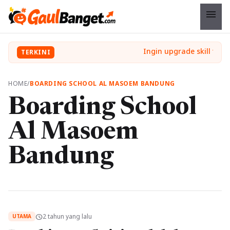
menu
TERKINI
HOME
/
BOARDING SCHOOL AL MASOEM BANDUNG
Boarding School
Al Masoem
Bandung
2 tahun yang lalu
schedule
UTAMA