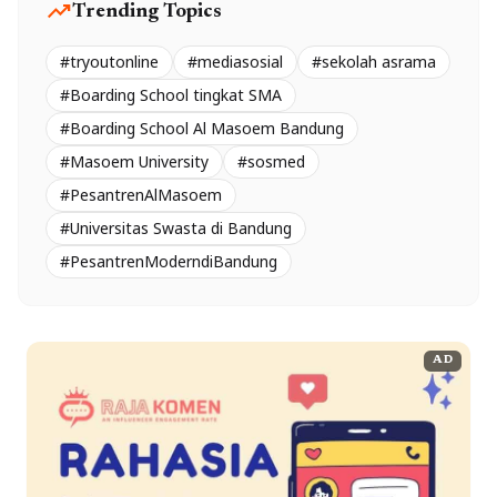
trending_up
Trending Topics
#tryoutonline
#mediasosial
#sekolah asrama
#Boarding School tingkat SMA
#Boarding School Al Masoem Bandung
#Masoem University
#sosmed
#PesantrenAlMasoem
#Universitas Swasta di Bandung
#PesantrenModerndiBandung
AD