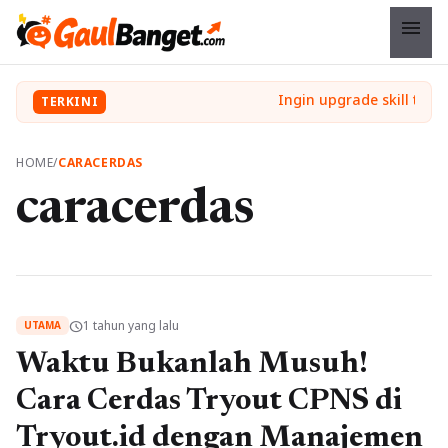
menu
TERKINI
HOME
/
CARACERDAS
caracerdas
1 tahun yang lalu
schedule
UTAMA
Waktu Bukanlah Musuh!
Cara Cerdas Tryout CPNS di
Tryout.id dengan Manajemen