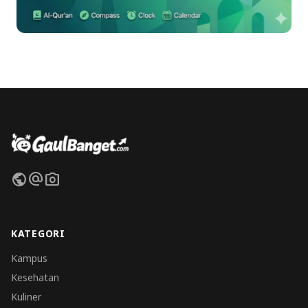
public
alternate_email
photo_camera
KATEGORI
Kampus
Kesehatan
Kuliner