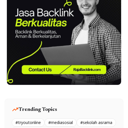
trending_up
Trending Topics
#tryoutonline
#mediasosial
#sekolah asrama