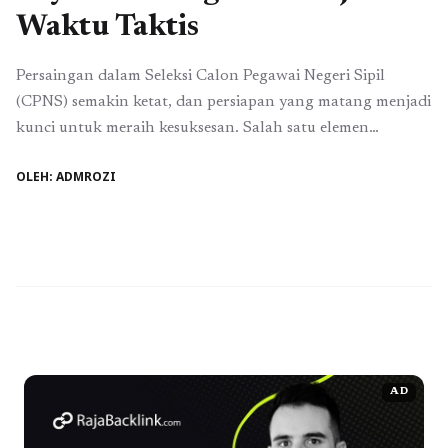
Waktu Taktis
Persaingan dalam Seleksi Calon Pegawai Negeri Sipil
(CPNS) semakin ketat, dan persiapan yang matang menjadi
kunci untuk meraih kesuksesan. Salah satu elemen
terpenting dalam persiapan ini adalah manajemen waktu
OLEH: ADMROZI
yang efektif. Dengan memanfaatkan platform seperti
Tryout.id, kamu dapat mengasah kemampuanmu serta
mengelola waktu dengan cerdas. Berikut adalah beberapa
cara cerdas tryout CPNS yang wajib kamu ...
Baca
Selengkapnya
AD