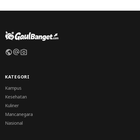
public
alternate_email
photo_camera
KATEGORI
Kampus
Kesehatan
Kuliner
Mancanegara
Nasional