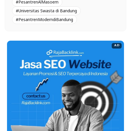
#PesantrenAlMasoem
#Universitas Swasta di Bandung
#PesantrenModerndiBandung
AD