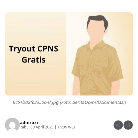
Bc51bd2fc3350b4f.jpg (Foto: BeritaOpini/Dokumentasi)
admrozi
share
bookmark
Rabu, 30 April 2025 | 16:39 WIB