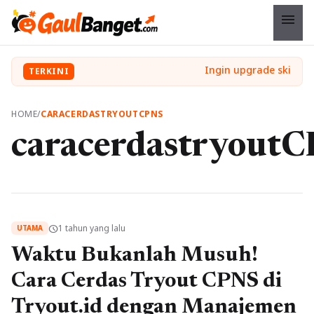
menu
TERKINI
HOME
/
CARACERDASTRYOUTCPNS
caracerdastryout
1 tahun yang lalu
schedule
UTAMA
Waktu Bukanlah Musuh!
Cara Cerdas Tryout CPNS di
Tryout.id dengan Manajemen