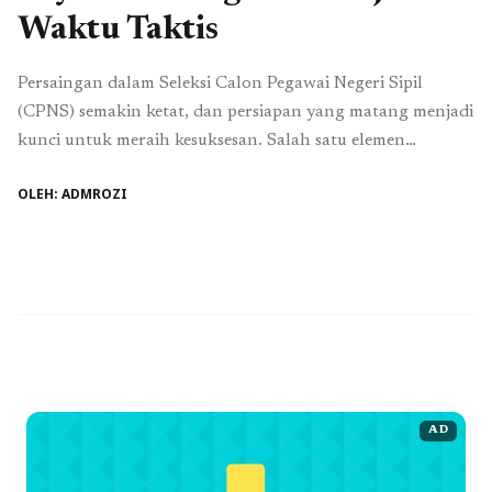
Waktu Taktis
Persaingan dalam Seleksi Calon Pegawai Negeri Sipil
(CPNS) semakin ketat, dan persiapan yang matang menjadi
kunci untuk meraih kesuksesan. Salah satu elemen
terpenting dalam persiapan ini adalah manajemen waktu
OLEH: ADMROZI
yang efektif. Dengan memanfaatkan platform seperti
Tryout.id, kamu dapat mengasah kemampuanmu serta
mengelola waktu dengan cerdas. Berikut adalah beberapa
cara cerdas tryout CPNS yang wajib kamu ...
Baca
Selengkapnya
AD