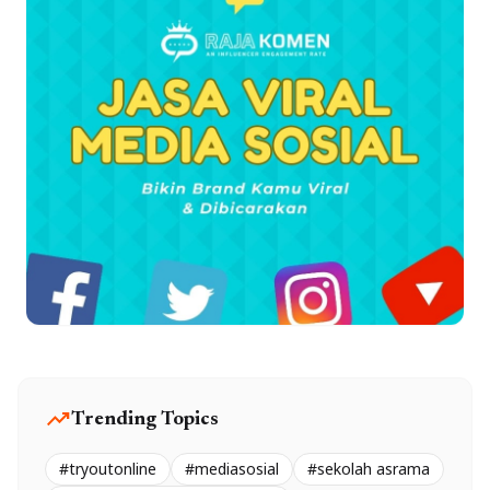
trending_up
Trending Topics
#tryoutonline
#mediasosial
#sekolah asrama