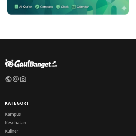
public
alternate_email
photo_camera
KATEGORI
Kampus
Kesehatan
Kuliner