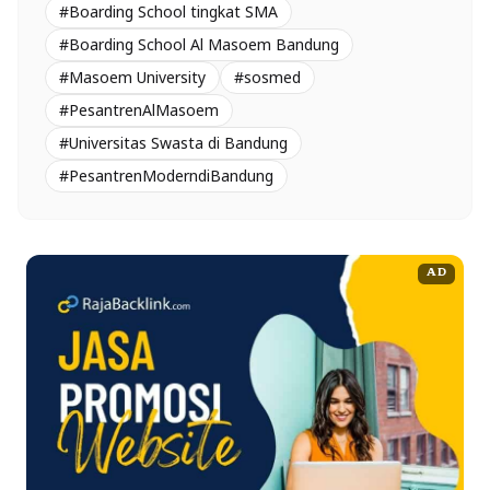
#Boarding School tingkat SMA
#Boarding School Al Masoem Bandung
#Masoem University
#sosmed
#PesantrenAlMasoem
#Universitas Swasta di Bandung
#PesantrenModerndiBandung
AD