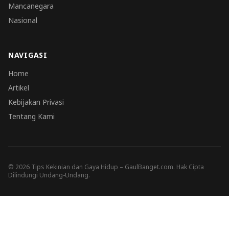
Mancanegara
Nasional
NAVIGASI
Home
Artikel
Kebijakan Privasi
Tentang Kami
© 2026 Tips Kekinian dan Gaya Hidup – GaulBanget.com. Hak Cipta
Dilindungi Undang-Undang.