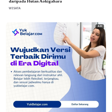
daripada Hutan Aokigahara
WISATA
AD