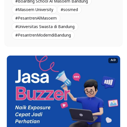
#Boarding School Al Masoem Bandung
#Masoem University
#sosmed
#PesantrenAlMasoem
#Universitas Swasta di Bandung
#PesantrenModerndiBandung
AD