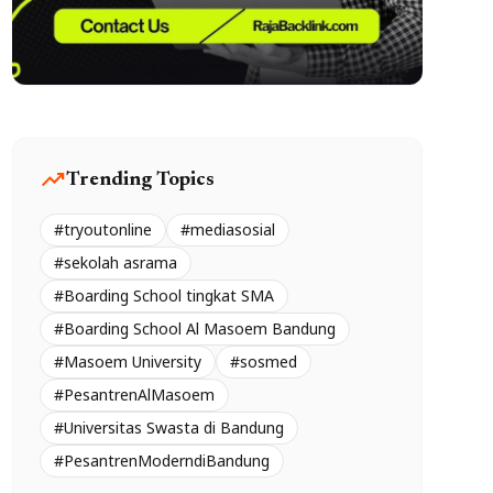
trending_up
Trending Topics
#tryoutonline
#mediasosial
#sekolah asrama
#Boarding School tingkat SMA
#Boarding School Al Masoem Bandung
#Masoem University
#sosmed
#PesantrenAlMasoem
#Universitas Swasta di Bandung
#PesantrenModerndiBandung