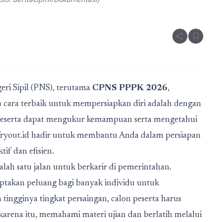
share
bookmark
ri Sipil (PNS), terutama
CPNS PPPK 2026
,
u cara terbaik untuk mempersiapkan diri adalah dengan
on peserta dapat mengukur kemampuan serta mengetahui
 Tryout.id hadir untuk membantu Anda dalam persiapan
f dan efisien.
lah satu jalan untuk berkarir di pemerintahan.
ptakan peluang bagi banyak individu untuk
ingginya tingkat persaingan, calon peserta harus
karena itu, memahami materi ujian dan berlatih melalui