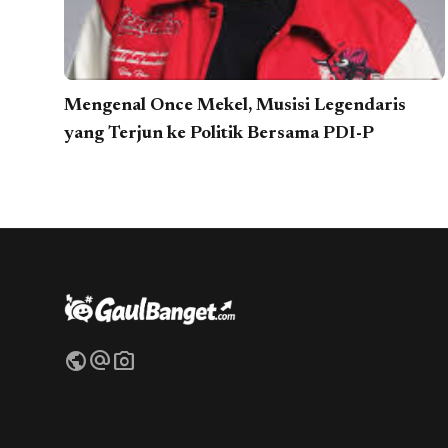
Mengenal Once Mekel, Musisi Legendaris
yang Terjun ke Politik Bersama PDI-P
public
alternate_email
photo_camera