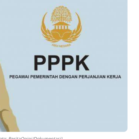
to: BeritaOpini/Dokumentasi)