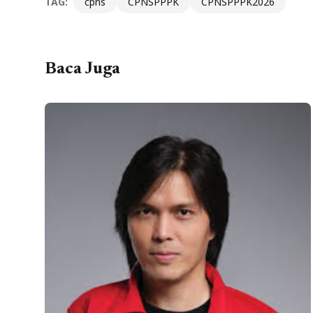
TAG:
cpns
CPNSPPPK
CPNSPPPK2026
Baca Juga