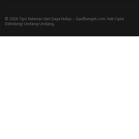
© 2026 Tips Kekinian dan Gaya Hidup – GaulBanget.com. Hak Cipta
Dilindungi Undang-Undang.