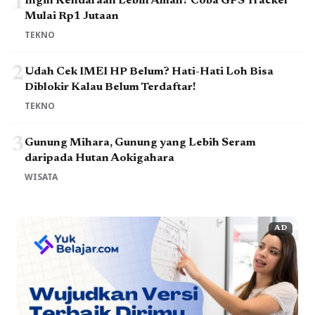
1
Ingin Kendaraan Lebih Aman? Coba GPS Tracker
Mulai Rp1 Jutaan
TEKNO
2
Udah Cek IMEI HP Belum? Hati-Hati Loh Bisa
Diblokir Kalau Belum Terdaftar!
TEKNO
3
Gunung Mihara, Gunung yang Lebih Seram
daripada Hutan Aokigahara
WISATA
AD