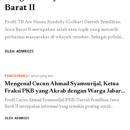
Barat II
Profil TB Ace Hasan Syadzily (Golkar) Daerah Pemilihan
Jawa Barat II merupakan salah satu topik yang menarik
perhatian masyarakat di wilayah tersebut. Sebagai politisi
muda yang terlibat aktif dalam dunia legislatif, TB Ace
OLEH: ADMROZI
Hasan Syadzily telah memposisikan dirinya sebagai sosok
yang dekat dengan rakyat. Dengan latar belakang
pendidikan dan pengalaman yang cukup luas, ia memiliki
...
Baca Selengkapnya
PENDIDIKAN
1 tahun yang lalu
schedule
Mengenal Cucun Ahmad Syamsurijal, Ketua
Fraksi PKB yang Akrab dengan Warga Jabar
II
Profil Cucun Ahmad Syamsurijal (PKB) Daerah Pemilihan Jawa
Barat II merupakan informasi yang semakin penting untuk
diketahui masyarakat luas. Cucun Ahmad Syamsurijal adalah nama
OLEH: ADMROZI
yang mulai banyak dibicarakan menjelang pemilihan legislatif
mendatang. Ia adalah salah satu calon yang diusung oleh Partai