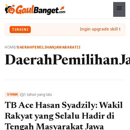
menu
TERKINI
HOME
/
DAERAHPEMILIHANJAWABARATII
DaerahPemilihanJ
1 tahun yang lalu
schedule
UTAMA
TB Ace Hasan Syadzily: Wakil
Rakyat yang Selalu Hadir di
Tengah Masyarakat Jawa