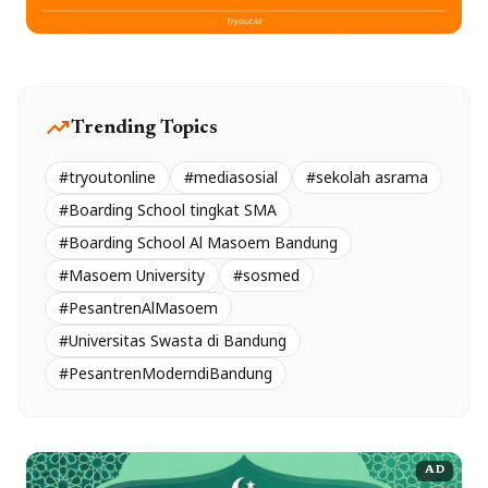
trending_up
Trending Topics
#tryoutonline
#mediasosial
#sekolah asrama
#Boarding School tingkat SMA
#Boarding School Al Masoem Bandung
#Masoem University
#sosmed
#PesantrenAlMasoem
#Universitas Swasta di Bandung
#PesantrenModerndiBandung
AD