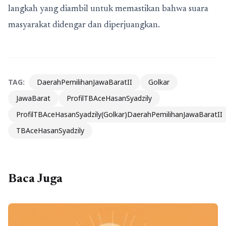
langkah yang diambil untuk memastikan bahwa suara
masyarakat didengar dan diperjuangkan.
TAG:
DaerahPemilihanJawaBaratII
Golkar
JawaBarat
ProfilTBAceHasanSyadzily
ProfilTBAceHasanSyadzily(Golkar)DaerahPemilihanJawaBaratII
TBAceHasanSyadzily
Baca Juga