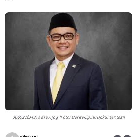
80652cf3497ae1e7.jpg (Foto: BeritaOpini/Dokumentasi)