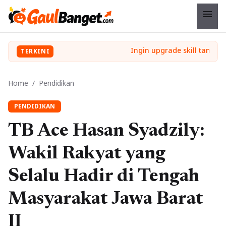
menu
TERKINI
Home
/
Pendidikan
PENDIDIKAN
TB Ace Hasan Syadzily:
Wakil Rakyat yang
Selalu Hadir di Tengah
Masyarakat Jawa Barat
II