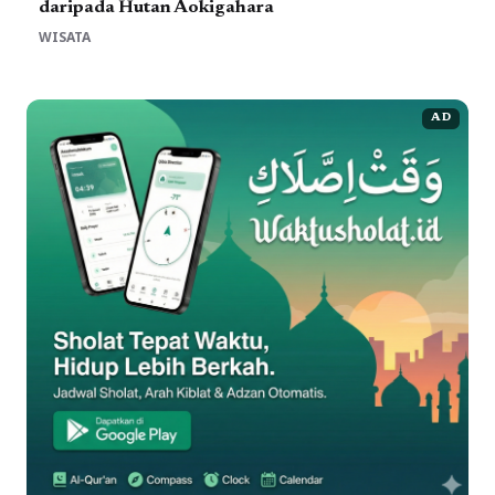
daripada Hutan Aokigahara
WISATA
AD