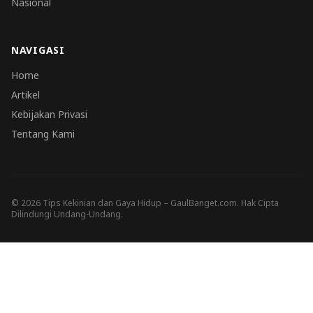
Nasional
NAVIGASI
Home
Artikel
Kebijakan Privasi
Tentang Kami
© 2026 Tips Kekinian dan Gaya Hidup – GaulBanget.com. Hak Cipta
Dilindungi Undang-Undang.