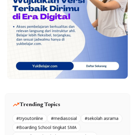
trending_up
Trending Topics
#tryoutonline
#mediasosial
#sekolah asrama
#Boarding School tingkat SMA