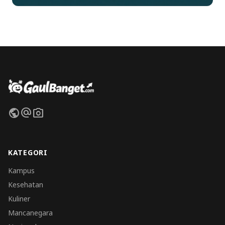
public
alternate_email
photo_camera
KATEGORI
Kampus
Kesehatan
Kuliner
Mancanegara