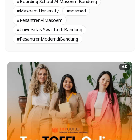
#Boarding School Al Masoem Bandung
#Masoem University
#sosmed
#PesantrenAlMasoem
#Universitas Swasta di Bandung
#PesantrenModerndiBandung
AD