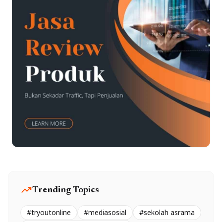
trending_up
Trending Topics
#tryoutonline
#mediasosial
#sekolah asrama