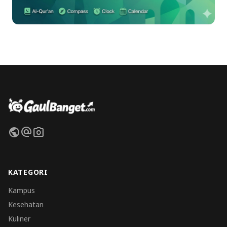
public
alternate_email
photo_camera
KATEGORI
Kampus
Kesehatan
Kuliner