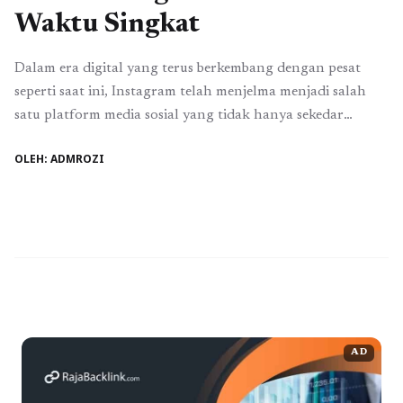
Waktu Singkat
Dalam era digital yang terus berkembang dengan pesat
seperti saat ini, Instagram telah menjelma menjadi salah
satu platform media sosial yang tidak hanya sekedar
tempat berbagi momen, tetapi juga menjadi wadah strategis
OLEH: ADMROZI
bagi individu maupun bisnis untuk membangun citra,
menjangkau audiens yang lebih luas, serta meningkatkan
keterlibatan dengan pengikut mereka. Memiliki jumlah
followers yang besar ...
Baca Selengkapnya
AD