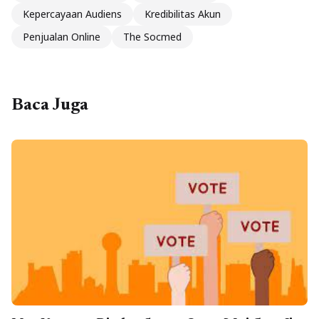
Kepercayaan Audiens
Kredibilitas Akun
Penjualan Online
The Socmed
Baca Juga