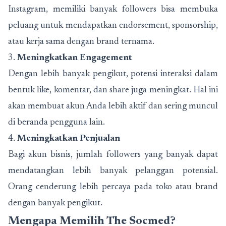
Instagram, memiliki banyak followers bisa membuka
peluang untuk mendapatkan endorsement, sponsorship,
atau kerja sama dengan brand ternama.
3.
Meningkatkan Engagement
Dengan lebih banyak pengikut, potensi interaksi dalam
bentuk like, komentar, dan share juga meningkat. Hal ini
akan membuat akun Anda lebih aktif dan sering muncul
di beranda pengguna lain.
4.
Meningkatkan Penjualan
Bagi akun bisnis, jumlah followers yang banyak dapat
mendatangkan lebih banyak pelanggan potensial.
Orang cenderung lebih percaya pada toko atau brand
dengan banyak pengikut.
Mengapa Memilih The Socmed?