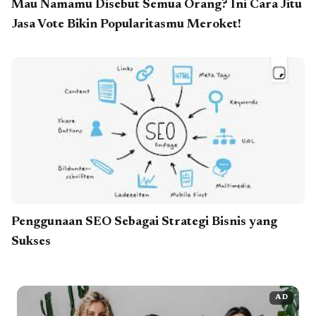
Mau Namamu Disebut Semua Orang? Ini Cara Jitu
Jasa Vote Bikin Popularitasmu Meroket!
Penggunaan SEO Sebagai Strategi Bisnis yang
Sukses
AD