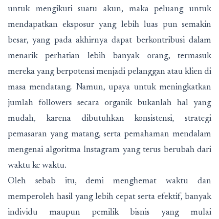
untuk mengikuti suatu akun, maka peluang untuk
mendapatkan eksposur yang lebih luas pun semakin
besar, yang pada akhirnya dapat berkontribusi dalam
menarik perhatian lebih banyak orang, termasuk
mereka yang berpotensi menjadi pelanggan atau klien di
masa mendatang. Namun, upaya untuk meningkatkan
jumlah followers secara organik bukanlah hal yang
mudah, karena dibutuhkan konsistensi, strategi
pemasaran yang matang, serta pemahaman mendalam
mengenai algoritma Instagram yang terus berubah dari
waktu ke waktu.
Oleh sebab itu, demi menghemat waktu dan
memperoleh hasil yang lebih cepat serta efektif, banyak
individu maupun pemilik bisnis yang mulai