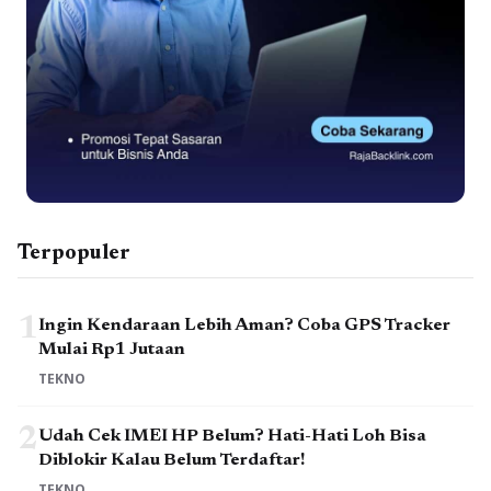
Terpopuler
1
Ingin Kendaraan Lebih Aman? Coba GPS Tracker
Mulai Rp1 Jutaan
TEKNO
2
Udah Cek IMEI HP Belum? Hati-Hati Loh Bisa
Diblokir Kalau Belum Terdaftar!
TEKNO