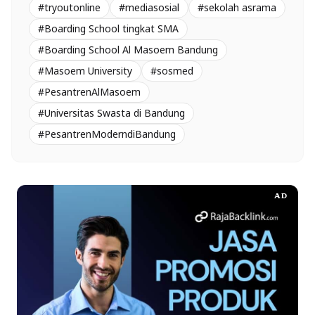
#tryoutonline
#mediasosial
#sekolah asrama
#Boarding School tingkat SMA
#Boarding School Al Masoem Bandung
#Masoem University
#sosmed
#PesantrenAlMasoem
#Universitas Swasta di Bandung
#PesantrenModerndiBandung
AD