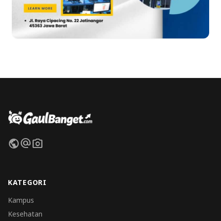
public
alternate_email
photo_camera
KATEGORI
Kampus
Kesehatan