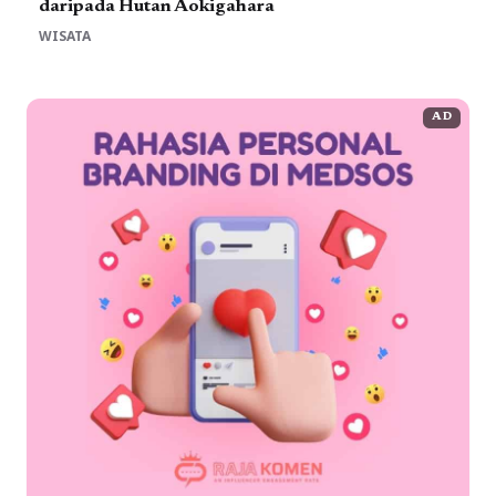
daripada Hutan Aokigahara
WISATA
AD