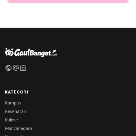
public
alternate_email
photo_camera
KATEGORI
Kampus
Kesehatan
Kuliner
Mancanegara