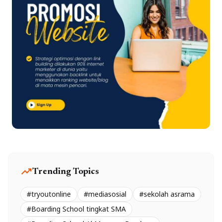
trending_up
Trending Topics
#tryoutonline
#mediasosial
#sekolah asrama
#Boarding School tingkat SMA