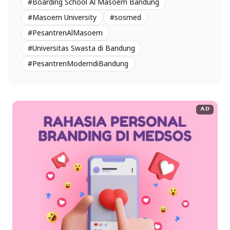
#Boarding School Al Masoem Bandung
#Masoem University
#sosmed
#PesantrenAlMasoem
#Universitas Swasta di Bandung
#PesantrenModerndiBandung
AD