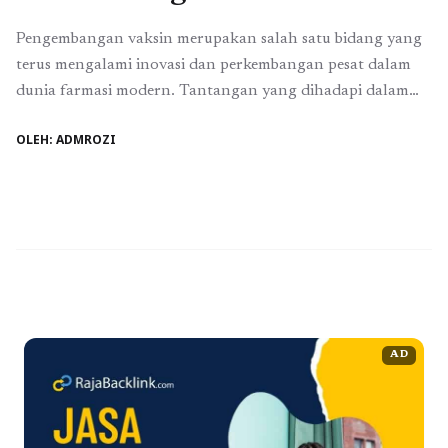
Pengembangan vaksin merupakan salah satu bidang yang
terus mengalami inovasi dan perkembangan pesat dalam
dunia farmasi modern. Tantangan yang dihadapi dalam
pembuatan vaksin tidak hanya teknis, tetapi juga terkait
OLEH: ADMROZI
dengan regulasi, keamanan, dan efektivitas. Namun, di
balik tantangan tersebut tersimpan peluang besar untuk
meningkatkan kualitas hidup manusia melalui pencegahan
penyakit secara efektif. Tantangan dalam Pengembangan
...
Baca Selengkapnya
AD