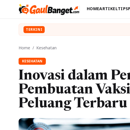
HOME
ARTIKEL
TIPS
TERKINI
Home
/
Kesehatan
KESEHATAN
Inovasi dalam P
Pembuatan Vaksi
Peluang Terbaru