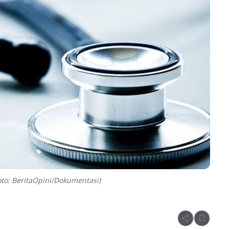
to: BeritaOpini/Dokumentasi)
share
bookmark