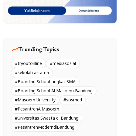
trending_up
Trending Topics
#tryoutonline
#mediasosial
#sekolah asrama
#Boarding School tingkat SMA
#Boarding School Al Masoem Bandung
#Masoem University
#sosmed
#PesantrenAlMasoem
#Universitas Swasta di Bandung
#PesantrenModerndiBandung