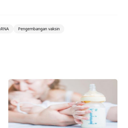
 mRNA
Pengembangan vaksin