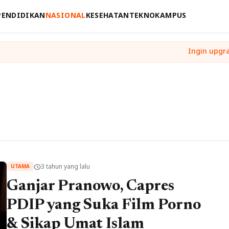
PENDIDIKAN
NASIONAL
KESEHATAN
TEKNO
KAMPUS
3 tahun yang lalu
schedule
UTAMA
Ganjar Pranowo, Capres
PDIP yang Suka Film Porno
& Sikap Umat Islam