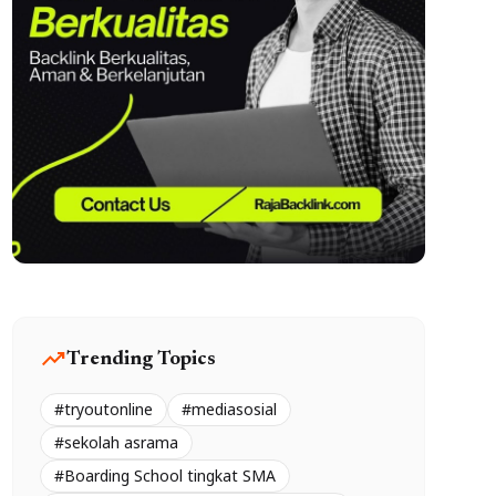
trending_up
Trending Topics
#tryoutonline
#mediasosial
#sekolah asrama
#Boarding School tingkat SMA