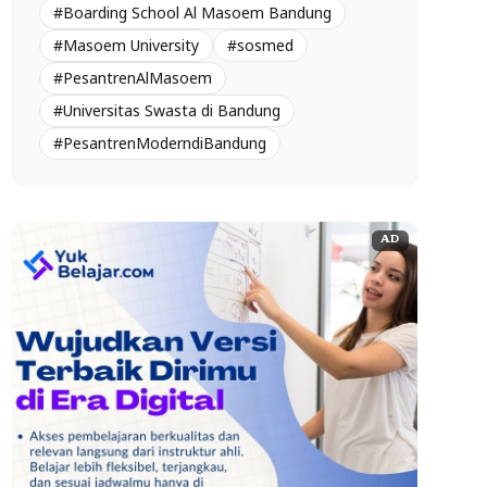
#Boarding School Al Masoem Bandung
#Masoem University
#sosmed
#PesantrenAlMasoem
#Universitas Swasta di Bandung
#PesantrenModerndiBandung
AD