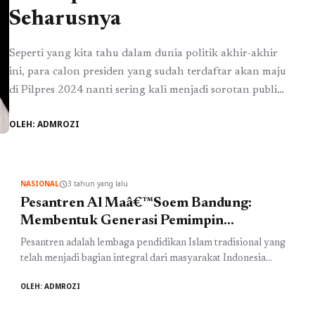
Seharusnya
Seperti yang kita tahu dalam dunia politik akhir-akhir
ini, para calon presiden yang sudah terdaftar akan maju
di Pilpres 2024 nanti sering kali menjadi sorotan publik.
Karakter dan kehidupan pribadi mereka dianalisis secara
OLEH: ADMROZI
mendalam untuk mengungkap fakta-fakta yang
mungkin mempengaruhi kualitas kepemimpinan
mereka. Salah satu contoh paling menarik perhatian
publik adalah calon presiden dari PDIP ...
Baca
NASIONAL
3 tahun yang lalu
schedule
Selengkapnya
Pesantren Al Maâ€™Soem Bandung:
Membentuk Generasi Pemimpin
Berkarakter
Pesantren adalah lembaga pendidikan Islam tradisional yang
telah menjadi bagian integral dari masyarakat Indonesia
selama berabad-abad. Ini adalah tempat di mana siswa
OLEH: ADMROZI
tinggal dan belajar di bawah bimbingan guru agama, belajar
tidak hanya tentang Islam tetapi juga tentang budaya,