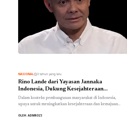
NASIONAL
3 tahun yang lalu
schedule
Rino Lande dari Yayasan Jannaka
Indonesia, Dukung Kesejahteraan
Masyarakat Lewat Dana Desa 5 Miliar
Dalam konteks pembangunan masyarakat di Indonesia,
upaya untuk meningkatkan kesejahteraan dan kemajuan
daerah pedesaan merupakan hal yang sangat penting. Salah
OLEH: ADMROZI
satu program yang diusulkan untuk mencapai tujuan ini
adalah penambahan alokasi dana desa hingga 5 miliar.