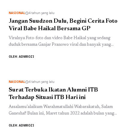
sejarah, dan mata pelajaran lainnya. Di Bandung sendiri
terdapat beberapa pesantren, salah satunya Al Ma'soem
NASIONAL
4 tahun yang lalu
schedule
yang ...
Baca Selengkapnya
Jangan Suudzon Dulu, Begini Cerita Foto
Viral Babe Haikal Bersama GP
Viralnya Foto-foto dan video Babe Haikal yang sedang
duduk bersama Ganjar Pranowo viral dan banyak yang
menduga bahkan sampai mengira adanya dukungan kepada
OLEH: ADMROZI
sosok GP. Namun sebaiknya kita jangan menduga-duga
apalagi sampai suudzon terlebih, sebaiknya kita pahami dulu
apa yang sebenarnya terjadi. Kejadian tersebut sebenarnya
adalah pertemuan antara Ustadz Haikal Hassan sewaktu
NASIONAL
4 tahun yang lalu
schedule
sholat Jumat dengan ...
Baca Selengkapnya
Surat Terbuka Ikatan Alumni ITB
Terhadap Situasi ITB Hari ini
Assalamu’alaikum Warahmatullahi Wabarakatuh, Salam
Ganesha!! Bulan ini, Maret tahun 2022 adalah bulan yang
bersejarah. Pada tanggal 2 Maret 1959, Presiden RI Ir.
OLEH: ADMROZI
Soekarno menggabungkan dua fakultas dalam lingkungan
Universitas Indonesia, Fakultas Teknik dan Fakultas Ilmu