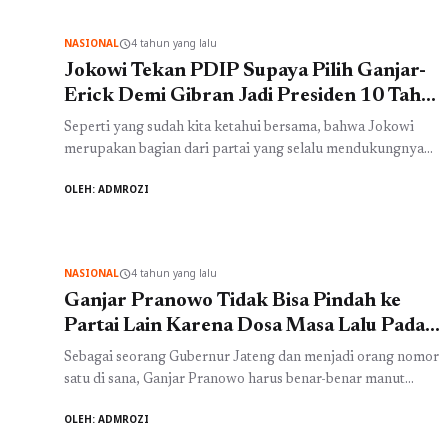
Program dana desa 5 miliar ini memang sedang diusulkan
oleh seorang Muhaimin Iskandar yang saat ini menjabat
NASIONAL
4 tahun yang lalu
schedule
sebagai Wakil ...
Baca Selengkapnya
Jokowi Tekan PDIP Supaya Pilih Ganjar-
Erick Demi Gibran Jadi Presiden 10 Tahun
Lagi
Seperti yang sudah kita ketahui bersama, bahwa Jokowi
merupakan bagian dari partai yang selalu mendukungnya
dan selalu mendampingi beliau sampai menjadi seorang
OLEH: ADMROZI
Presiden sampai saat ini yaitu PDIP. Namun saat ini untuk
masalah dukungan atau pencalonan pasangan capres dan
cawapres sepertinya sedikit berbeda dengan keinginannya.
Presiden Joko Widodo (Jokowi) dikabarkan ingin Partai
NASIONAL
4 tahun yang lalu
schedule
Demokrasi Indonesia Perjuangan ...
Baca Selengkapnya
Ganjar Pranowo Tidak Bisa Pindah ke
Partai Lain Karena Dosa Masa Lalu Pada
PDIP
Sebagai seorang Gubernur Jateng dan menjadi orang nomor
satu di sana, Ganjar Pranowo harus benar-benar manut
kepada partai yang sudah meloloskannya menjadi Gubernur
OLEH: ADMROZI
Jateng yaitu PDIP. Begitu pun dengan masalah pencapresan
dirinya yang sampai saat ini PDIP belum juga