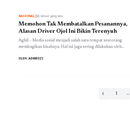
mengumumkan siapa Capres dari partainya. Sepertinya
kubu PDIP masih ragu untuk mengusung sosok Ganjar
NASIONAL
6 tahun yang lalu
schedule
Pranowo karena ...
Baca Selengkapnya
Memohon Tak Membatalkan Pesanannya,
Alasan Driver Ojol Ini Bikin Terenyuh
Aghil – Media sosial menjadi salah satu tempat seseorang
membagikan kisahnya. Hal ini juga sering dilakukan oleh
penumpang ataupun para driver ojol. Tak sedikit kisah yang
OLEH: ADMROZI
dibagikan membuat kita tertawa bahkan hingga membuat
kita terharu. Salah satunya kisah berikut, yang dibagikan
salah satu warganet saat dirinya memesan suatu makanan.
Driver ojol itupun memohon agar si ...
Baca Selengkapnya
Paginasi
chevron_left
1
…
pos