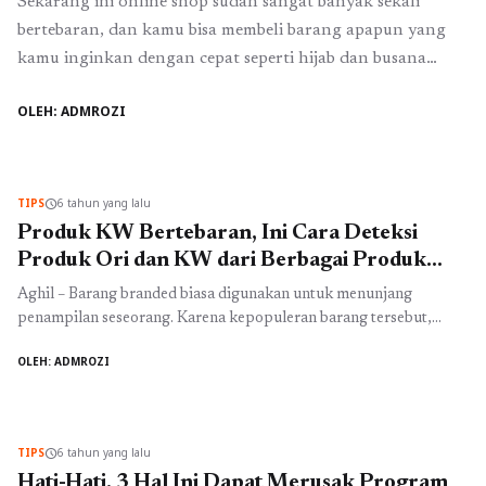
Sekarang ini online shop sudah sangat banyak sekali
bertebaran, dan kamu bisa membeli barang apapun yang
kamu inginkan dengan cepat seperti hijab dan busana
muslim. Hijab dan busana muslim bisa dengan mudah kamu
OLEH: ADMROZI
dapatkan di berbagai online shop dan tentunya ada
beberapa online shop yang menjual hijab printing terbaru
dan busana muslim berkualitas dengan harga yang ...
Baca
Selengkapnya
TIPS
6 tahun yang lalu
schedule
Produk KW Bertebaran, Ini Cara Deteksi
Produk Ori dan KW dari Berbagai Produk
Terkenal
Aghil – Barang branded biasa digunakan untuk menunjang
penampilan seseorang. Karena kepopuleran barang tersebut,
beredar banyak produk KW dari barang branded tersebut. Oleh
OLEH: ADMROZI
karena itu, kamu perlu tahu bagaimana cara membedakan barang
KW dan barang Original dari sebuah produk tersebut. Salah satu
cara mudah mengetahui keaslian dari sebuah produk, biasanya
terdapat tanda khas pada produk ...
Baca Selengkapnya
TIPS
6 tahun yang lalu
schedule
Hati-Hati, 3 Hal Ini Dapat Merusak Program