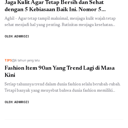
Jaga Kulit Agar Tetap Bersih dan Sehat
dengan 5 Kebiasaan Baik Ini. Nomor 5
Penting!
Aghil – Agar tetap tampil maksimal, menjaga kulit wajah tetap
sehat menjadi hal yang penting. Rutinitas menjaga kesehatan
wajah ini menjadi sebuah hal yang wajib terutama untuk para
OLEH: ADMROZI
perempuan. Untuk menjaga kesehatan kulit wajah ini, kamu
bukan hanya membutuhkan produk yang baik saja. Kebiasaan baik
juga perlu kamu miliki. Dilansir dari laman Times Of India, ...
Baca
Selengkapnya
TIPS
6 tahun yang lalu
schedule
Fashion Item 90an Yang Trend Lagi di Masa
Kini
Setiap tahunnya trend dalam dunia fashion selalu berubah-rubah.
Tetapi banyak yang menyebut bahwa dunia fashion memiliki
siklus yang berulang. Misalnya saja style atau gaya tahun 90an.
OLEH: ADMROZI
Walaupun gaya tahun 90an terkesan cupu ternyata ada 5 gaya
tahun 90an yang mampu mensugesti gaya fashion remaja
sekarang ini. Tetapi jangan salah ya! ternyata masih ada beberapa
busana ...
Baca Selengkapnya