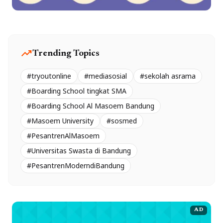
trending_up
Trending Topics
#tryoutonline
#mediasosial
#sekolah asrama
#Boarding School tingkat SMA
#Boarding School Al Masoem Bandung
#Masoem University
#sosmed
#PesantrenAlMasoem
#Universitas Swasta di Bandung
#PesantrenModerndiBandung
AD