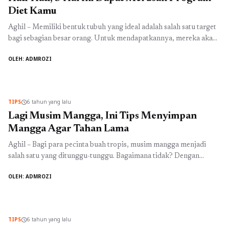
Diet Kamu
Aghil – Memiliki bentuk tubuh yang ideal adalah salah satu target
bagi sebagian besar orang. Untuk mendapatkannya, mereka akan
menjalankan program diet tertentu. Diet itu susah-susah gampang.
OLEH: ADMROZI
Karena hasil tak bisa langsung didapat, dan membutuhkan
konsistensi dalam menjalankannya. Saat diet, tentu akan ada
beberapa gangguan dan tantangan yang perlu kamu lewati. Jika
kamu tak mampu ...
Baca Selengkapnya
TIPS
6 tahun yang lalu
schedule
Lagi Musim Mangga, Ini Tips Menyimpan
Mangga Agar Tahan Lama
Aghil – Bagi para pecinta buah tropis, musim mangga menjadi
salah satu yang ditunggu-tunggu. Bagaimana tidak? Dengan
musim mangga ini, kita dapat secara mudah menemukan buah
OLEH: ADMROZI
mangga dimanapun. Selain itu, harganya juga lebih murah
dibandingkan biasanya. Dengan harganya yang terjangkau, tentu
kita ingin memborong buah mangga ini. Sebelum memborong
buah mangga ini, tentu kamu perlu ...
Baca Selengkapnya
TIPS
6 tahun yang lalu
schedule